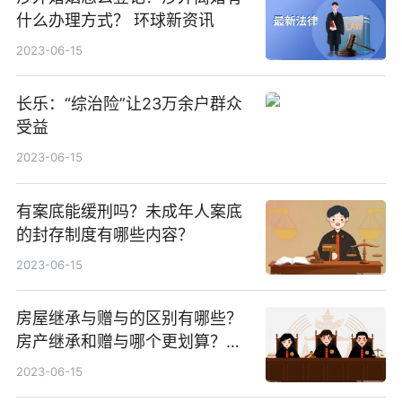
什么办理方式？ 环球新资讯
2023-06-15
长乐：“综治险”让23万余户群众
受益
2023-06-15
有案底能缓刑吗？未成年人案底
的封存制度有哪些内容？
2023-06-15
房屋继承与赠与的区别有哪些？
房产继承和赠与哪个更划算？二
手房过户的税收主要有几种？-世
2023-06-15
界今头条