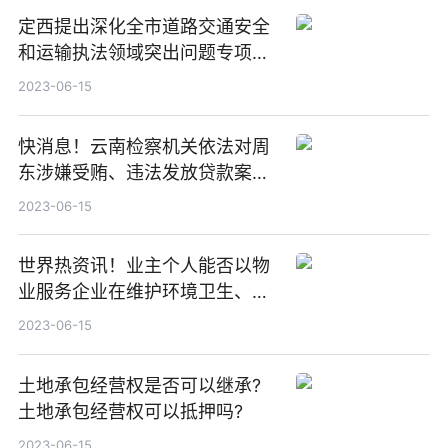
定西提出深化全市道路交通安全
和运输执法领域突出问题专项整
治十条举措 世界观速讯
2023-06-15
快消息！云南检察机关依法对周
东涉嫌受贿、违法发放贷款案提
起公诉
2023-06-15
世界热资讯！业主个人能否以物
业服务企业在维护环境卫生、秩
序和安全等存在瑕疵为由要求减
2023-06-15
免物业费？
土地承包经营权是否可以继承?
土地承包经营权可以抵押吗?
2023-06-15