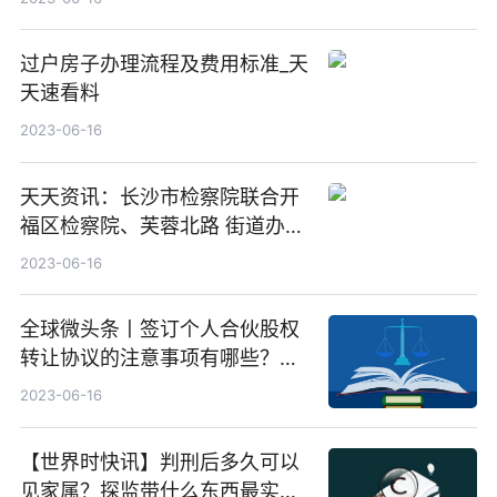
过户房子办理流程及费用标准_天
天速看料
2023-06-16
天天资讯：长沙市检察院联合开
福区检察院、芙蓉北路 街道办事
处开展防范非法集资宣传活动
2023-06-16
全球微头条丨签订个人合伙股权
转让协议的注意事项有哪些？股
权转让协议何时生效？
2023-06-16
【世界时快讯】判刑后多久可以
见家属？探监带什么东西最实