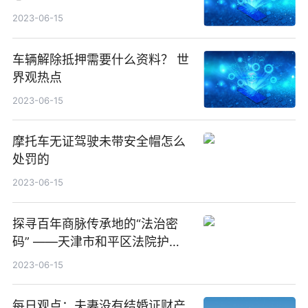
2023-06-15
车辆解除抵押需要什么资料？ 世
界观热点
2023-06-15
摩托车无证驾驶未带安全帽怎么
处罚的
2023-06-15
探寻百年商脉传承地的“法治密
码” ——天津市和平区法院护企
安商工作纪实
2023-06-15
每日观点：夫妻没有结婚证财产