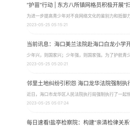
“护苗”行动 | 东方八所镇网格员积极开展
为进一步提高青少年对不良网络文化的鉴别力和抵御力，推
2023-05-25 05:15:21
当前讯息：海口美兰法院赴海口白龙小学
少年兴，则国家兴；少年强，则国家强。为了护航青少年
2023-05-25 05:20:21
邻里土地纠纷引积怨 海口龙华法院强制执
近日，海口市龙华区人民法院执行局强制执行了一起恢复
2023-05-25 05:07:24
每日速看!盐亭检察院：构建“亲清检律关系