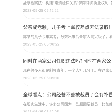
盐亭检察院：构建“亲清检律关系”保障律师执业权利【www s
2023-05-25 05:12:22
父亲成老赖，儿子考上军校差点无法录取！
郭某的儿子今年高考，分数出来后全家人高兴极了。看到
2023-05-25 05:06:22
同时在两家公司任职违法吗?同时在两家公
现在很多人都是斜杠青年，一个人打几分工。在这家公司
2023-05-25 05:09:10
全球看点：公司经营不善被裁员了会有补
在现实生活中，许多公司因为一些原因要裁员，比如经营
2023-05-25 05:12:05