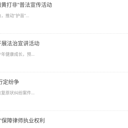
“扫黄打非”普法宣传活动
动“护苗”...
开展法治宣讲活动
健康成长，预...
行定纷争
原状纠纷案件...
”保障律师执业权利