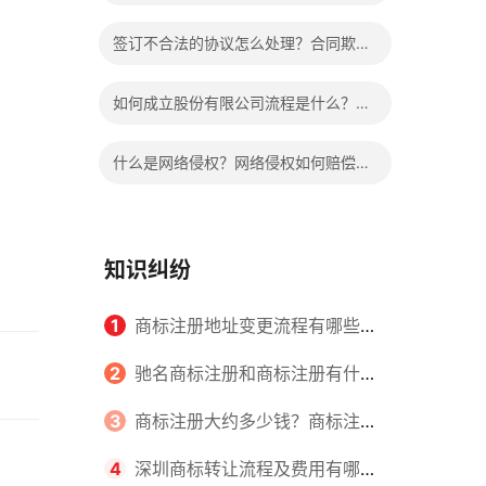
手没有证据怎么判？
签订不合法的协议怎么处理？合同欺诈
认定标准是什么？
如何成立股份有限公司流程是什么？设
立股份有限公司的条件是什么？
什么是网络侵权？网络侵权如何赔偿的
法律依据有哪些？
知识纠纷
1
商标注册地址变更流程有哪些？
怎么提交申请书件？
2
驰名商标注册和商标注册有什么
区别？
3
商标注册大约多少钱？商标注册
查询的方式有哪些？
4
深圳商标转让流程及费用有哪些