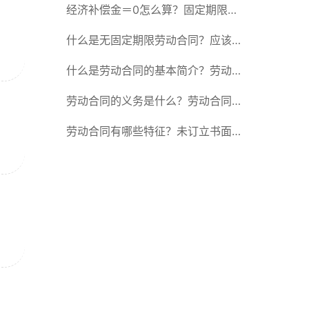
除合同的15种情形
经济补偿金＝0怎么算？固定期限劳
动合同又称什么？
什么是无固定期限劳动合同？应该怎
么解除或终止劳动合同？
什么是劳动合同的基本简介？劳动合
同的形式
劳动合同的义务是什么？劳动合同应
具备哪些条款？
劳动合同有哪些特征？未订立书面劳
动合同的法律后果