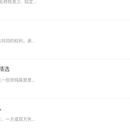
核准;2、拟定...
同的权利，承...
精选
些则纯属是意...
么
一方或双方失...