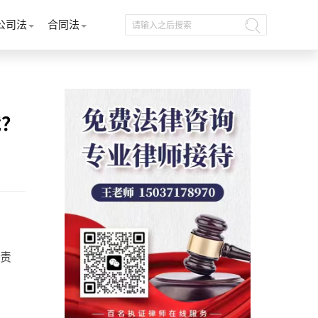
公司法
合同法
裁？
责