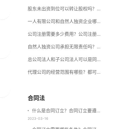
册股份有限公司需要提交哪些材料？
股东未出资到位可以转让股权吗？股
东未出资到位能否分红？
一人有限公司和自然人独资企业哪个
好？一人公司设立条件有哪些？
公司注册需要多少费用？公司注册需
要准备什么材料？
自然人独资公司承担无限责任吗？有
限责任公司与有限责任公司的区别
总公司法人和子公司法人可以是同一
个人吗？总公司更名分公司需要更改
代理公司的经营范围有哪些？都可以
吗？
代理哪些？
合同法
什么是合同订立？合同订立要遵守
什么原则？订立方式有哪些？
2023-03-16