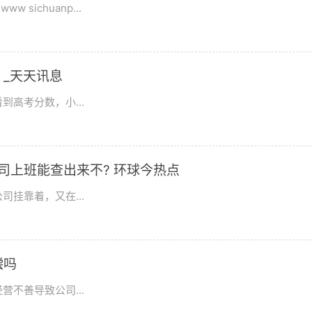
ichuanp...
_天天讯息
高考分数，小...
司上班能查出来不? 环球今热点
挂靠着，又在...
偿吗
不善导致公司...