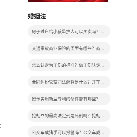
15037178970
婚姻法
房子过户给小孩监护人可以买卖吗？房
产证已过户可以撤销吗？
交通事故商业保险的类型有哪些？商业
保险能够报销的范围是根据具体的险种
怎么认定为工伤的标准？做工伤认定期
确定的吗？
间工资的发放标准是什么？
合同纠纷管辖司法解释是什么？开车致
1人死亡会判刑吗？
授予实用新型专利的条件都有哪些？实
用新型专利怎么写？
抢劫罪的最高法定刑是死刑吗？抢劫罪
立
如何定义的？
公交车咸猪手可以报警吗？公交车咸猪